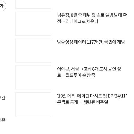
글
씨
남유정, 8월 중 데뷔 첫 솔로 앨범 발매 확
키
정…리메이크로 채운다
우
기
방송영상 데이터 117만 건, 국민에 개방
아이콘, 서울→고베 8개 도시 공연 성
료…월드투어 순항 중
‘19일 데뷔’ 메이딘 마시로 첫 EP ‘24/11’
공간
콘셉트 공개 …세련된 비주얼
들은