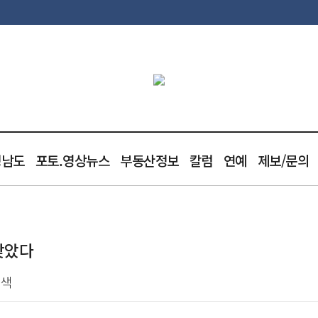
청남도
포토.영상뉴스
부동산정보
칼럼
연예
제보/문의
찾았다
모색