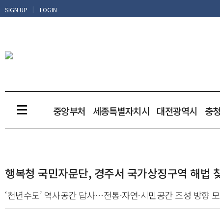
|
SIGN UP
LOGIN
중앙부처
세종특별자치시
대전광역시
충
행복청 국민자문단, 경주서 국가상징구역 해법 
‘천년수도’ 역사공간 답사…전통·자연·시민공간 조성 방향 