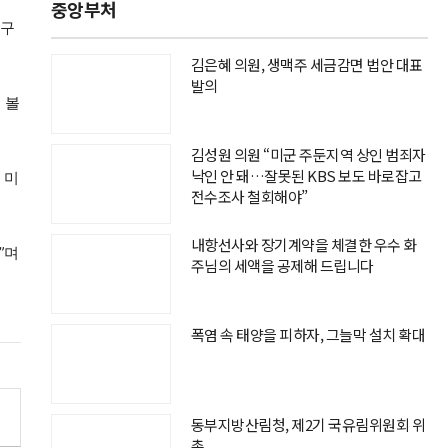
중앙부처
 구
김은혜 의원, 생맥주 세금감면 법안 대표
발의
 볼
김성원 의원 “미군 주둔지역 상인 범죄자
낙인 안 돼…잘못된 KBS 보도 바로잡고
 미
전수조사 철회해야”
내항선사와 장기계약을 체결한 우수 화
”며
주님의 세액을 공제해 드립니다
폭염 속 태양을 피하자, 그늘막 설치 확대
동부지방산림청, 제2기 국유림위원회 위
촉