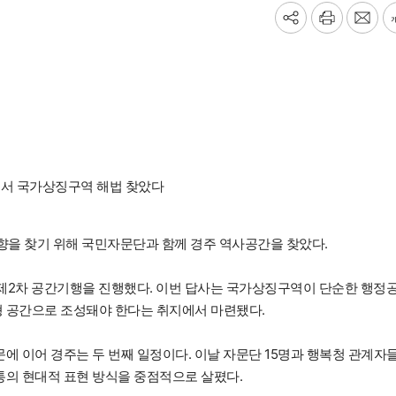
기
프
메
사
린
일
공
트
보
유
내
하
기
기
주서 국가상징구역 해법 찾았다
을 찾기 위해 국민자문단과 함께 경주 역사공간을 찾았다.
서 제2차 공간기행을 진행했다. 이번 답사는 국가상징구역이 단순한 행정
형 공간으로 조성돼야 한다는 취지에서 마련됐다.
문에 이어 경주는 두 번째 일정이다. 이날 자문단 15명과 행복청 관계자
통의 현대적 표현 방식을 중점적으로 살폈다.