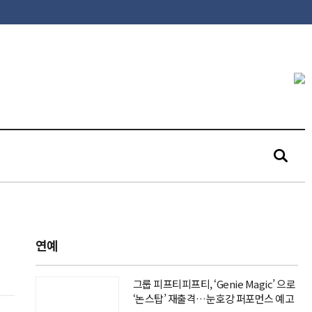
연예
그룹 피프티피프티, ‘Genie Magic’ 으로
‘논스탑’ 재출격…눈호강 퍼포먼스 예고