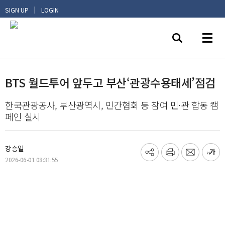
|
SIGN UP
LOGIN
BTS 월드투어 앞두고 부산‘관광수용태세’점검
한국관광공사, 부산광역시, 민간협회 등 참여 민·관 합동 캠
페인 실시
강승일
기
프
메
글
2026-06-01 08:31:55
사
린
일
씨
공
트
보
키
유
내
우
하
기
기
기