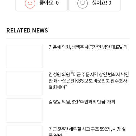
좋아요!
0
싫어요!
0
RELATED NEWS
김은혜 의원, 생맥주 세금감면 법안 대표발의
김성원 의원 “미군 주둔지역 상인 범죄자 낙인
안 돼…잘못된 KBS 보도 바로잡고 전수조사
철회해야”
김형동 의원, 8일 ‘주민과의 만남’ 개최
최근 5년간 해루질 사고 구조 592명, 사망·실
종 94명