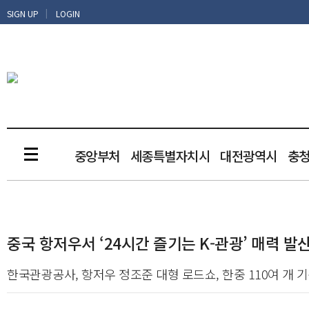
|
SIGN UP
LOGIN
중앙부처
세종특별자치시
대전광역시
충
중국 항저우서 ‘24시간 즐기는 K-관광’ 매력 발
한국관광공사, 항저우 정조준 대형 로드쇼, 한중 110여 개 