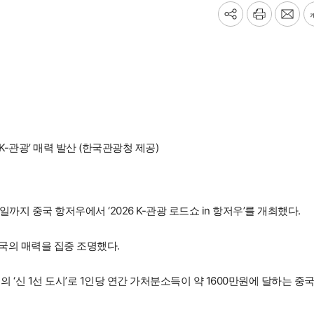
기
프
메
사
린
일
공
트
보
유
내
하
기
기
K-관광’ 매력 발산 (한국관광청 제공)
지 중국 항저우에서 ‘2026 K-관광 로드쇼 in 항저우’를 개최했다.
한국의 매력을 집중 조명했다.
 ‘신 1선 도시’로 1인당 연간 가처분소득이 약 1600만원에 달하는 중국