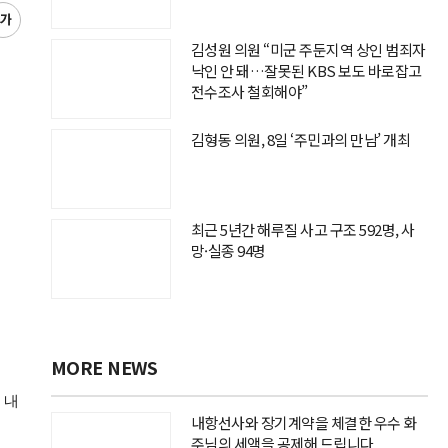
글
씨
김성원 의원 “미군 주둔지역 상인 범죄자
키
낙인 안 돼…잘못된 KBS 보도 바로잡고
우
전수조사 철회해야”
기
김형동 의원, 8일 ‘주민과의 만남’ 개최
최근 5년간 해루질 사고 구조 592명, 사
망·실종 94명
MORE NEWS
 내
내항선사와 장기계약을 체결한 우수 화
주님의 세액을 공제해 드립니다