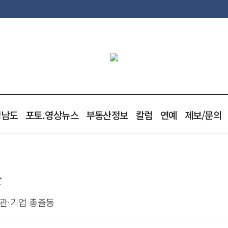
청남도
포토.영상뉴스
부동산정보
칼럼
연예
제보/문의
산
기관·기업 총출동