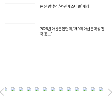
논산 광석면, ‘펀펀 페스티벌’ 개최
2026년 아산문인협회, ‘제9회 아산문학상 전
국 공모’