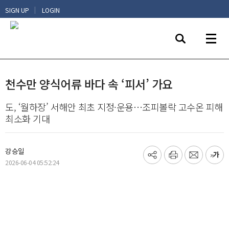
|
SIGN UP
LOGIN
천수만 양식어류 바다 속 ‘피서’ 가요
도, ‘월하장’ 서해안 최초 지정·운용…조피볼락 고수온 피해
최소화 기대
강승일
기
프
메
글
2026-06-04 05:52:24
사
린
일
씨
공
트
보
키
유
내
우
하
기
기
기