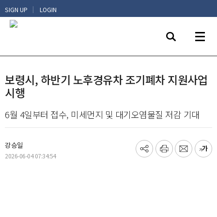
|
SIGN UP
LOGIN
보령시, 하반기 노후경유차 조기폐차 지원사업
시행
6월 4일부터 접수, 미세먼지 및 대기오염물질 저감 기대
강승일
기
프
메
글
2026-06-04 07:34:54
사
린
일
씨
공
트
보
키
유
내
우
하
기
기
기