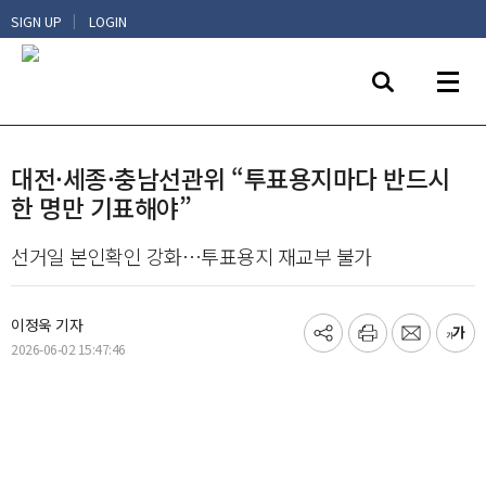
|
SIGN UP
LOGIN
대전·세종·충남선관위 “투표용지마다 반드시
한 명만 기표해야”
선거일 본인확인 강화…투표용지 재교부 불가
이정욱 기자
기
프
메
글
2026-06-02 15:47:46
사
린
일
씨
공
트
보
키
유
내
우
하
기
기
기