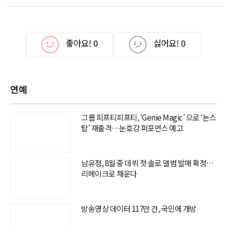
좋아요!
0
싫어요!
0
연예
그룹 피프티피프티, ‘Genie Magic’ 으로 ‘논스
탑’ 재출격…눈호강 퍼포먼스 예고
남유정, 8월 중 데뷔 첫 솔로 앨범 발매 확정…
리메이크로 채운다
방송영상 데이터 117만 건, 국민에 개방