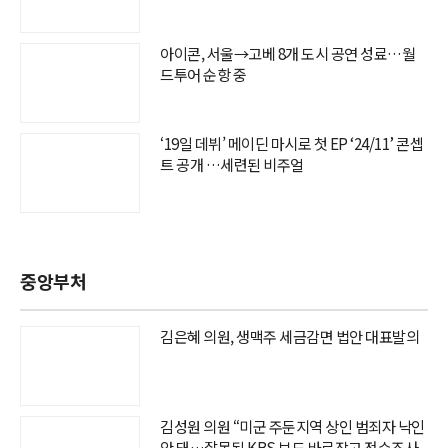
아이콘, 서울→고베 8개 도시 공연 성료…월
드투어 순항 중
‘19일 데뷔’ 메이딘 마시로 첫 EP ‘24/11’ 콘셉
트 공개 …세련된 비주얼
중앙부처
김은혜 의원, 생맥주 세금감면 법안 대표발의
김성원 의원 “미군 주둔지역 상인 범죄자 낙인
안 돼…잘못된 KBS 보도 바로잡고 전수조사