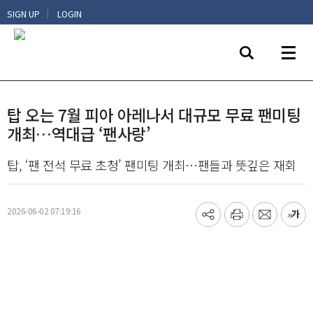
|
SIGN UP
LOGIN
탑 오는 7월 피아 아레나서 대규모 무료 팬미팅
개최…역대급 ‘팬사랑’
탑, ‘팬 전석 무료 초청’ 팬미팅 개최…팬들과 뜻깊은 재회
2026-06-02 07:19:16
기
프
메
글
사
린
일
씨
공
트
보
키
유
내
우
하
기
기
기