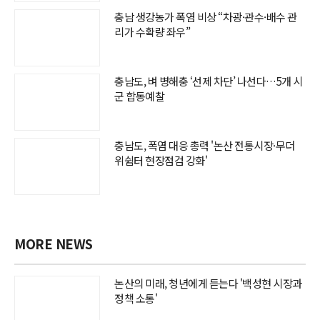
충남 생강농가 폭염 비상 “차광·관수·배수 관
리가 수확량 좌우”
충남도, 벼 병해충 ‘선제 차단’ 나선다…5개 시
군 합동예찰
충남도, 폭염 대응 총력 '논산 전통시장·무더
위쉼터 현장점검 강화'
MORE NEWS
논산의 미래, 청년에게 듣는다 '백성현 시장과
정책 소통'