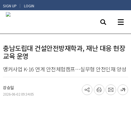
|
SIGN UP
LOGIN
충남도립대 건설안전방재학과, 재난 대응 현장
교육 운영
앵커사업 K-16 연계 안전체험캠프…실무형 안전인재 양성
강승일
기
프
메
글
2026-06-02 09:34:05
사
린
일
씨
공
트
보
키
유
내
우
하
기
기
기