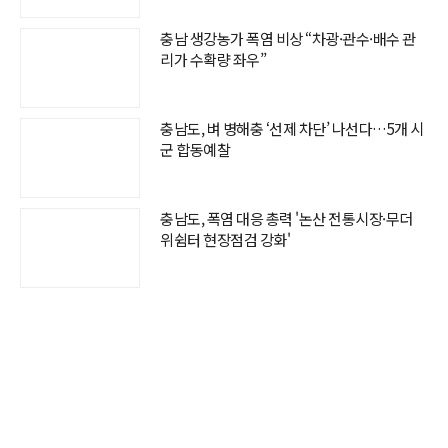
충남 생강농가 폭염 비상 “차광·관수·배수 관
리가 수확량 좌우”
충남도, 벼 병해충 ‘선제 차단’ 나선다…5개 시
군 합동예찰
충남도, 폭염 대응 총력 '논산 전통시장·무더
위쉼터 현장점검 강화'