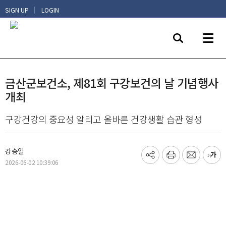
|
SIGN UP
LOGIN
금산군보건소, 제81회 구강보건의 날 기념행사
개최
구강건강의 중요성 알리고 올바른 건강생활 습관 형성
강승일
기
프
메
글
2026-06-02 10:39:06
사
린
일
씨
공
트
보
키
유
내
우
하
기
기
기