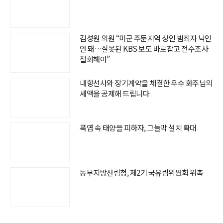
김성원 의원 “미군 주둔지역 상인 범죄자 낙인
안 돼…잘못된 KBS 보도 바로잡고 전수조사
철회해야”
내항선사와 장기계약을 체결한 우수 화주님의
세액을 공제해 드립니다
폭염 속 태양을 피하자, 그늘막 설치 확대
동부지방산림청, 제2기 국유림위원회 위촉