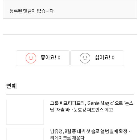
등록된 댓글이 없습니다
좋아요!
0
싫어요!
0
연예
그룹 피프티피프티, ‘Genie Magic’ 으로 ‘논스
탑’ 재출격…눈호강 퍼포먼스 예고
남유정, 8월 중 데뷔 첫 솔로 앨범 발매 확정…
리메이크로 채운다