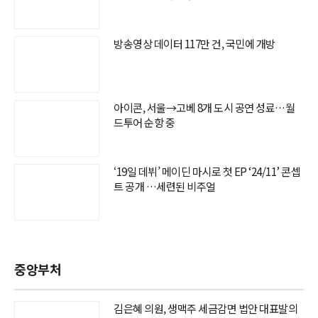
방송영상 데이터 117만 건, 국민에 개방
아이콘, 서울→고베 8개 도시 공연 성료…월
드투어 순항 중
‘19일 데뷔’ 메이딘 마시로 첫 EP ‘24/11’ 콘셉
트 공개 …세련된 비주얼
중앙부처
김은혜 의원, 생맥주 세금감면 법안 대표발의