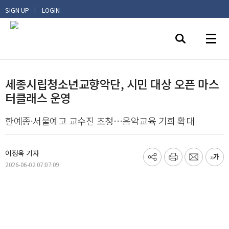
|
SIGN UP
LOGIN
세종시립청소년교향악단, 시민 대상 오픈 마스
터클래스 운영
한예종·서울예고 교수진 초청…음악교육 기회 확대
이정욱 기자
기
프
메
글
2026-06-02 07:07:09
사
린
일
씨
공
트
보
키
유
내
우
하
기
기
기