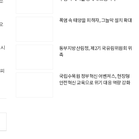
소
폭염 속 태양을 피하자, 그늘막 설치 확대
오
드시
동부지방산림청, 제2기 국유림위원회 위
촉
 피
국립수목원 정부혁신 어벤져스, 현장형
안전혁신 교육으로 위기 대응 역량 강화