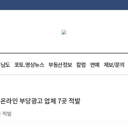
청남도
포토.영상뉴스
부동산정보
칼럼
연예
제보/문의
온라인 부당광고 업체 7곳 적발
곳 적발