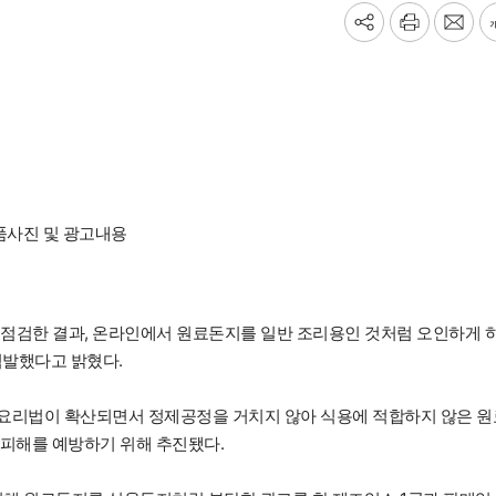
기
프
메
사
린
일
공
트
보
유
내
하
기
기
품사진 및 광고내용
 점검한 결과, 온라인에서 원료돈지를 일반 조리용인 것처럼 오인하게 
적발했다고 밝혔다.
요리법이 확산되면서 정제공정을 거치지 않아 식용에 적합하지 않은 원
 피해를 예방하기 위해 추진됐다.