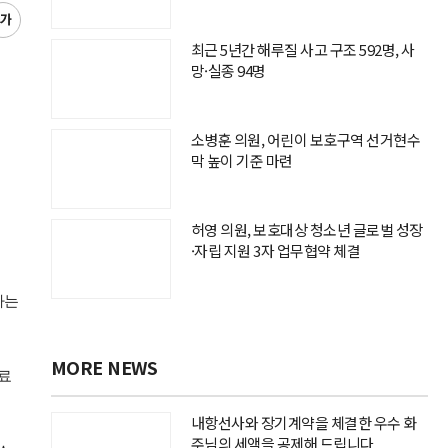
글
씨
최근 5년간 해루질 사고 구조 592명, 사
키
망·실종 94명
우
기
소병훈 의원, 어린이 보호구역 선거현수
막 높이 기준 마련
허영 의원, 보호대상 청소년 글로벌 성장
·자립 지원 3자 업무협약 체결
하는
MORE NEWS
료
내항선사와 장기계약을 체결한 우수 화
주님의 세액을 공제해 드립니다