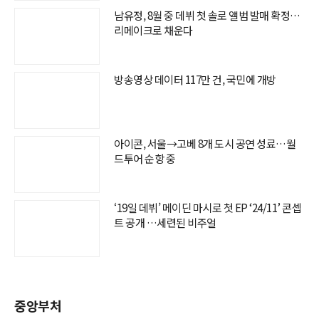
남유정, 8월 중 데뷔 첫 솔로 앨범 발매 확정…
리메이크로 채운다
방송영상 데이터 117만 건, 국민에 개방
아이콘, 서울→고베 8개 도시 공연 성료…월
드투어 순항 중
‘19일 데뷔’ 메이딘 마시로 첫 EP ‘24/11’ 콘셉
트 공개 …세련된 비주얼
중앙부처