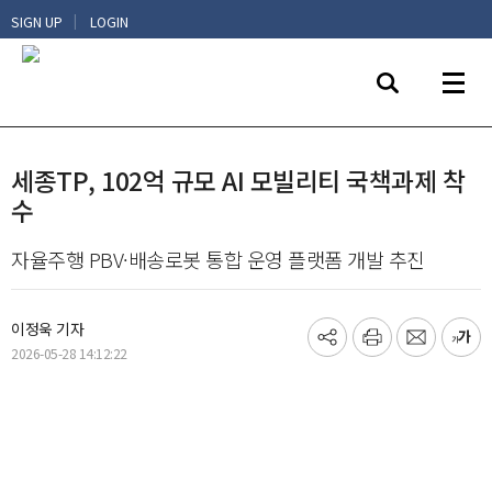
|
SIGN UP
LOGIN
세종TP, 102억 규모 AI 모빌리티 국책과제 착
수
자율주행 PBV·배송로봇 통합 운영 플랫폼 개발 추진
이정욱 기자
기
프
메
글
2026-05-28 14:12:22
사
린
일
씨
공
트
보
키
유
내
우
하
기
기
기