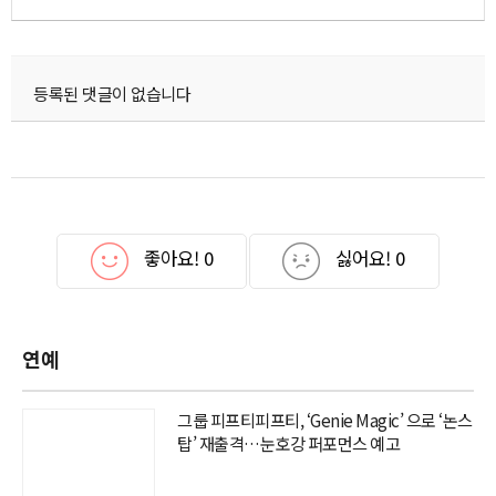
등록된 댓글이 없습니다
좋아요!
0
싫어요!
0
연예
그룹 피프티피프티, ‘Genie Magic’ 으로 ‘논스
탑’ 재출격…눈호강 퍼포먼스 예고