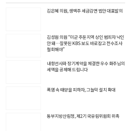
김은혜 의원, 생맥주 세금감면 법안 대표발의
김성원 의원 “미군 주둔지역 상인 범죄자 낙인
안 돼…잘못된 KBS 보도 바로잡고 전수조사
철회해야”
내항선사와 장기계약을 체결한 우수 화주님의
세액을 공제해 드립니다
폭염 속 태양을 피하자, 그늘막 설치 확대
동부지방산림청, 제2기 국유림위원회 위촉