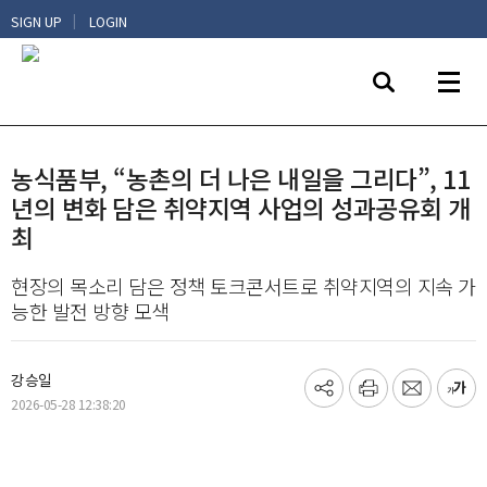
|
SIGN UP
LOGIN
농식품부, “농촌의 더 나은 내일을 그리다”, 11
년의 변화 담은 취약지역 사업의 성과공유회 개
최
현장의 목소리 담은 정책 토크콘서트로 취약지역의 지속 가
능한 발전 방향 모색
강승일
기
프
메
글
2026-05-28 12:38:20
사
린
일
씨
공
트
보
키
유
내
우
하
기
기