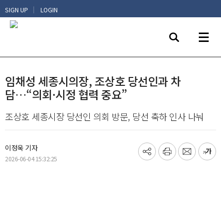
|
SIGN UP
LOGIN
임채성 세종시의장, 조상호 당선인과 차
담…“의회·시정 협력 중요”
조상호 세종시장 당선인 의회 방문, 당선 축하 인사 나눠
이정욱 기자
기
프
메
글
2026-06-04 15:32:25
사
린
일
씨
공
트
보
키
유
내
우
하
기
기
기