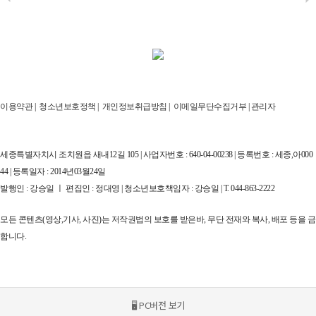
이용약관
|
청소년보호정책
|
개인정보취급방침
|
이메일무단수집거부
|
관리자
세종특별자치시 조치원읍 새내12길 105 | 사업자번호 : 640-04-00238 | 등록번호 : 세종,아000
44 | 등록일자 : 2014년03월24일
발행인 : 강승일 ㅣ 편집인 : 정대영 | 청소년보호책임자 : 강승일 | T. 044-863-2222
모든 콘텐츠(영상,기사, 사진)는 저작권법의 보호를 받은바, 무단 전재와 복사, 배포 등을 금
합니다.
🖥 PC버전 보기