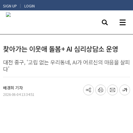
|
SIGN UP
LOGIN
찾아가는 이웃애 돌봄+ AI 심리상담소 운영
대전 중구, ‘고립 없는 우리동네, AI가 어르신의 마음을 살피
다’
배경희 기자
기
프
메
글
2026-06-04 13:34:51
사
린
일
씨
공
트
보
키
유
내
우
하
기
기
기