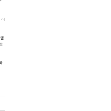
로
 이
그램
을
하