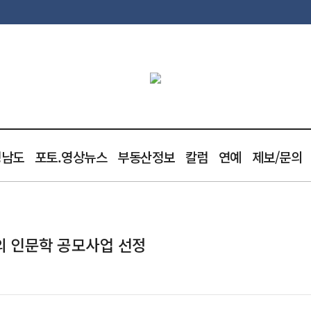
청남도
포토.영상뉴스
부동산정보
칼럼
연예
제보/문의
의 인문학 공모사업 선정