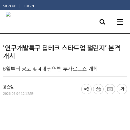
|
SIGN UP
LOGIN
‘연구개발특구 딥테크 스타트업 챌린지’ 본격
개시
6월부터 공모 및 4대 권역별 투자로드쇼 개최
강승일
기
프
메
글
2026-06-04 12:12:59
사
린
일
씨
공
트
보
키
유
내
우
하
기
기
기