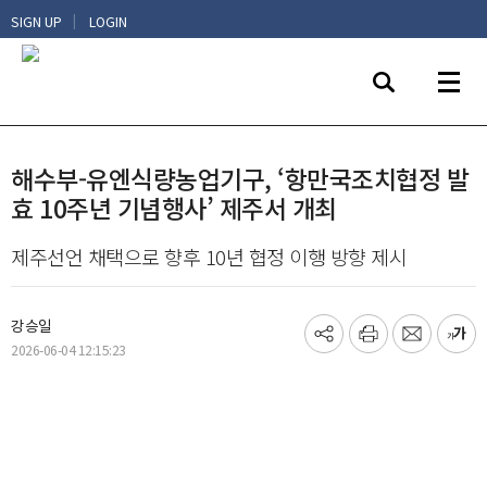
|
SIGN UP
LOGIN
해수부-유엔식량농업기구, ‘항만국조치협정 발
효 10주년 기념행사’ 제주서 개최
제주선언 채택으로 향후 10년 협정 이행 방향 제시
강승일
기
프
메
글
2026-06-04 12:15:23
사
린
일
씨
공
트
보
키
유
내
우
하
기
기
기