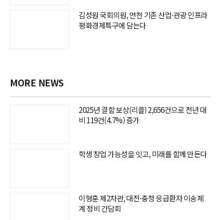
김성원 국회의원, 연천 기존 산업·관광 인프라
평화경제특구에 담는다
MORE NEWS
2025년 결함 보상(리콜) 2,656건으로 전년 대
비 119건(4.7%) 증가
학생 창업 가능성을 잇고, 미래를 함께 만든다
이형훈 제2차관, 대전·충청 응급환자 이송체
계 정비 간담회