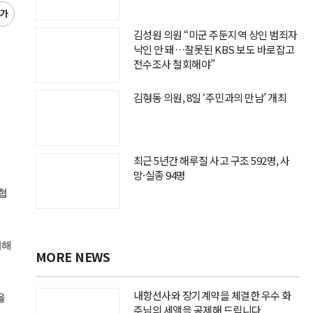
글
씨
김성원 의원 “미군 주둔지역 상인 범죄자
키
낙인 안 돼…잘못된 KBS 보도 바로잡고
우
전수조사 철회해야”
기
김형동 의원, 8일 ‘주민과의 만남’ 개최
최근 5년간 해루질 사고 구조 592명, 사
망·실종 94명
협
여해
MORE NEWS
내항선사와 장기계약을 체결한 우수 화
을
주님의 세액을 공제해 드립니다