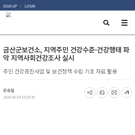
|
SIGN UP
LOGIN
금산군보건소, 지역주민 건강수준·건강행태 파
악 지역사회건강조사 실시
주민 건강증진사업 및 보건정책 수립 기초 자료 활용
강승일
기
프
메
글
2026-06-04 10:26:39
사
린
일
씨
공
트
보
키
유
내
우
하
기
기
기