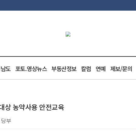
청남도
포토.영상뉴스
부동산정보
칼럼
연예
제보/문의
대상 농약사용 안전교육
 당부