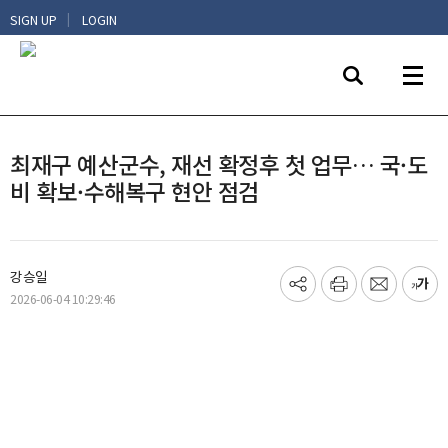
|
SIGN UP
LOGIN
최재구 예산군수, 재선 확정후 첫 업무… 국·도
비 확보·수해복구 현안 점검
강승일
기
프
메
글
2026-06-04 10:29:46
사
린
일
씨
공
트
보
키
유
내
우
하
기
기
기