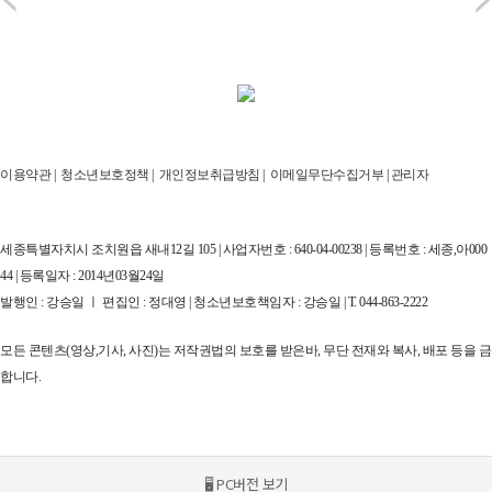
이용약관
|
청소년보호정책
|
개인정보취급방침
|
이메일무단수집거부
|
관리자
세종특별자치시 조치원읍 새내12길 105 | 사업자번호 : 640-04-00238 | 등록번호 : 세종,아000
44 | 등록일자 : 2014년03월24일
발행인 : 강승일 ㅣ 편집인 : 정대영 | 청소년보호책임자 : 강승일 | T. 044-863-2222
모든 콘텐츠(영상,기사, 사진)는 저작권법의 보호를 받은바, 무단 전재와 복사, 배포 등을 금
합니다.
🖥 PC버전 보기