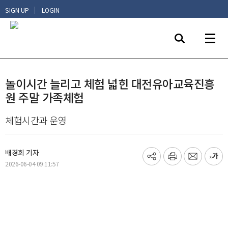
|
SIGN UP
LOGIN
놀이시간 늘리고 체험 넓힌 대전유아교육진흥
원 주말 가족체험
체험시간과 운영
배경희 기자
기
프
메
글
2026-06-04 09:11:57
사
린
일
씨
공
트
보
키
유
내
우
하
기
기
기