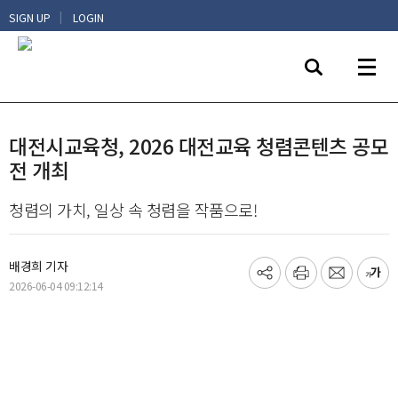
|
SIGN UP
LOGIN
대전시교육청, 2026 대전교육 청렴콘텐츠 공모
전 개최
청렴의 가치, 일상 속 청렴을 작품으로!
배경희 기자
기
프
메
글
2026-06-04 09:12:14
사
린
일
씨
공
트
보
키
유
내
우
하
기
기
기