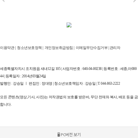
이용약관
|
청소년보호정책
|
개인정보취급방침
|
이메일무단수집거부
|
관리자
세종특별자치시 조치원읍 새내12길 105 | 사업자번호 : 640-04-00238 | 등록번호 : 세종,아000
44 | 등록일자 : 2014년03월24일
발행인 : 강승일 ㅣ 편집인 : 정대영 | 청소년보호책임자 : 강승일 | T. 044-863-2222
모든 콘텐츠(영상,기사, 사진)는 저작권법의 보호를 받은바, 무단 전재와 복사, 배포 등을 금
합니다.
🖥 PC버전 보기