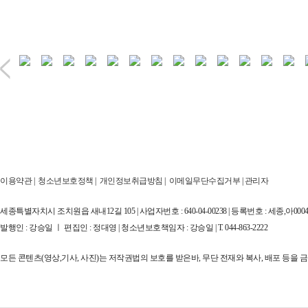
이용약관
|
청소년보호정책
|
개인정보취급방침
|
이메일무단수집거부
|
관리자
세종특별자치시 조치원읍 새내12길 105 | 사업자번호 : 640-04-00238 | 등록번호 : 세종,아00044
발행인 : 강승일 ㅣ 편집인 : 정대영 | 청소년보호책임자 : 강승일 | T. 044-863-2222
모든 콘텐츠(영상,기사, 사진)는 저작권법의 보호를 받은바, 무단 전