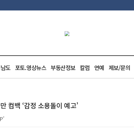
청남도
포토.영상뉴스
부동산정보
칼럼
연예
제보/문의
6년 만 컴백 ‘감정 소용돌이 예고’
P’