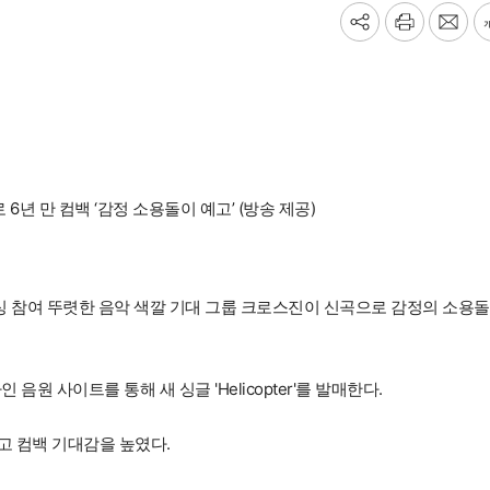
기
프
메
사
린
일
공
트
보
유
내
하
기
기
r’로 6년 만 컴백 ‘감정 소용돌이 예고’ (방송 제공)
·프로듀싱 참여 뚜렷한 음악 색깔 기대 그룹 크로스진이 신곡으로 감정의 소용
 사이트를 통해 새 싱글 'Helicopter'를 발매한다.
고 컴백 기대감을 높였다.