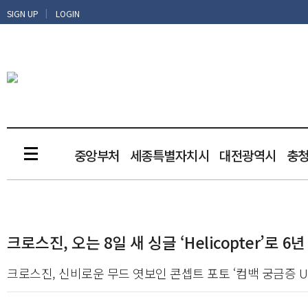
|
SIGN UP
LOGIN
중앙부처
세종특별자치시
대전광역시
충
크로스진, 오는 8일 새 싱글 ‘Helicopter’로 
크로스진, 신비로운 무드 엿보인 콘셉트 포토 ‘컴백 궁금증 U