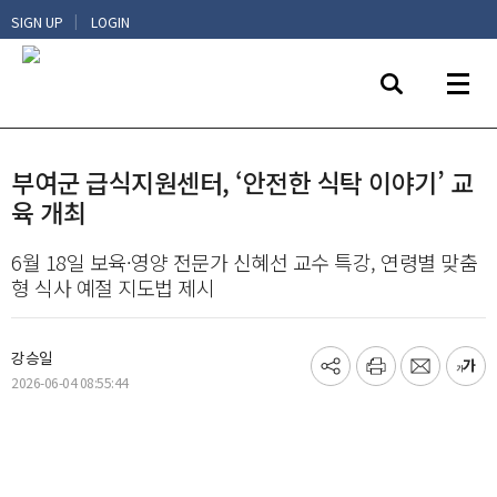
|
SIGN UP
LOGIN
부여군 급식지원센터, ‘안전한 식탁 이야기’ 교
육 개최
6월 18일 보육·영양 전문가 신혜선 교수 특강, 연령별 맞춤
형 식사 예절 지도법 제시
강승일
기
프
메
글
2026-06-04 08:55:44
사
린
일
씨
공
트
보
키
유
내
우
하
기
기
기