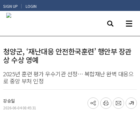
|
SIGN UP
LOGIN
청양군, ‘재난대응 안전한국훈련’ 행안부 장관
상 수상 영예
2025년 훈련 평가 우수기관 선정… 복합재난 완벽 대응으
로 중앙 부처 인정
강승일
기
프
메
글
2026-06-04 08:45:31
사
린
일
씨
공
트
보
키
유
내
우
하
기
기
기