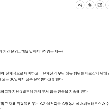
기
프
메
사
린
일
공
트
보
유
내
하
기
기
기간 운영… “6월 말까지” (청양군 제공)
난에 선제적으로 대비하고 국유재산의 무단 점유 행위를 바로잡기 위해 
’을 오는 30일까지 집중 운영한다고 밝혔다.
하고자 지난 3월부터 관계 부서 합동 단속을 지속해 왔다.
가로막고 재해 위험을 키우는 △가설건축물 △영농시설 △비닐하우스 △