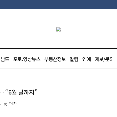
청남도
포토.영상뉴스
부동산정보
칼럼
연예
제보/문의
 “6월 말까지”
발 등 면책