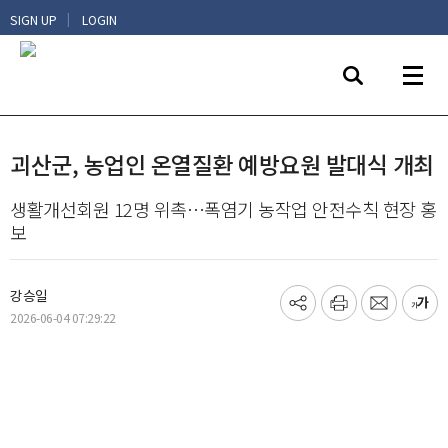
|
SIGN UP
LOGIN
괴산군, 농업인 온열질환 예방요원 발대식 개최
생활개선회원 12명 위촉…폭염기 농작업 안전수칙 현장 홍
보
강승일
기
프
메
글
2026-06-04 07:29:22
사
린
일
씨
공
트
보
키
유
내
우
하
기
기
기