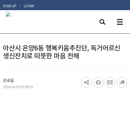
|
SIGN UP
LOGIN
아산시 온양6동 행복키움추진단, 독거어르신
생신잔치로 따뜻한 마음 전해
강승일
기
프
메
글
2026-06-04 05:49:51
사
린
일
씨
공
트
보
키
유
내
우
하
기
기
기