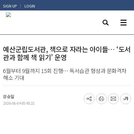
|
SIGN UP
LOGIN
예산군립도서관, 책으로 자라는 아이들… ‘도서
관과 함께 책 읽기’ 운영
6월부터 9월까지 15회 진행… 독서습관 형성과 문화격차
해소 기대
강승일
기
프
메
글
2026-06-04 05:45:21
사
린
일
씨
공
트
보
키
유
내
우
하
기
기
기