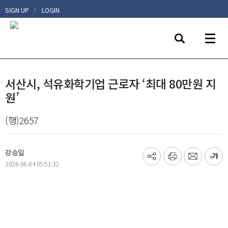
|
SIGN UP
LOGIN
서산시, 석유화학기업 근로자 ‘최대 80만원 지
원’
(행)2657
강승일
기
프
메
글
2026-06-04 05:51:32
사
린
일
씨
공
트
보
키
유
내
우
하
기
기
기