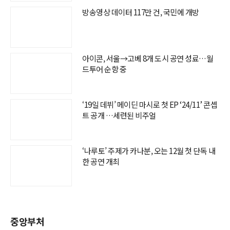
방송영상 데이터 117만 건, 국민에 개방
아이콘, 서울→고베 8개 도시 공연 성료…월
드투어 순항 중
‘19일 데뷔’ 메이딘 마시로 첫 EP ‘24/11’ 콘셉
트 공개 …세련된 비주얼
‘나루토’ 주제가 카나분, 오는 12월 첫 단독 내
한 공연 개최
중앙부처