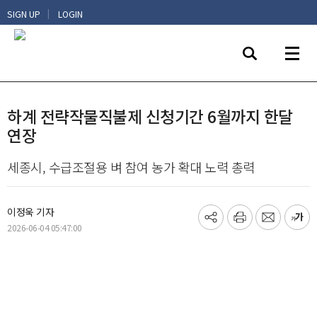
|
SIGN UP
LOGIN
하계 전략작물직불제 신청기간 6월까지 한달
연장
세종시, 수급조절용 벼 참여 농가 확대 노력 총력
이정욱 기자
기
프
메
글
2026-06-04 05:47:00
사
린
일
씨
공
트
보
키
유
내
우
하
기
기
기