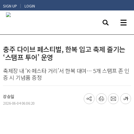
|
SIGN UP
LOGIN
충주 다이브 페스티벌, 한복 입고 축제 즐기는
‘스탬프 투어’ 운영
축제장 내 ‘K-페스타 거리’서 한복 대여… 5개 스탬프 존 인
증 시 기념품 증정
강승일
기
프
메
글
2026-06-04 06:06:20
사
린
일
씨
공
트
보
키
유
내
우
하
기
기
기