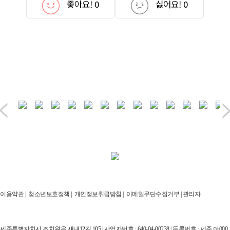
좋아요!
0
싫어요!
0
이용약관
|
청소년보호정책
|
개인정보취급방침
|
이메일무단수집거부
|
관리자
세종특별자치시 조치원읍 새내12길 105 | 사업자번호 : 640-04-00238 | 등록번호 : 세종,아000