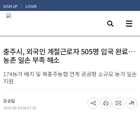
|
SIGN UP
LOGIN
충주시, 외국인 계절근로자 505명 입국 완료…
농촌 일손 부족 해소
174농가 배치 및 북충주농협 연계 공공형 소규모 농가 일손
지원
강승일
기
프
메
글
2026-06-04 06:07:26
사
린
일
씨
공
트
보
키
유
내
우
하
기
기
기