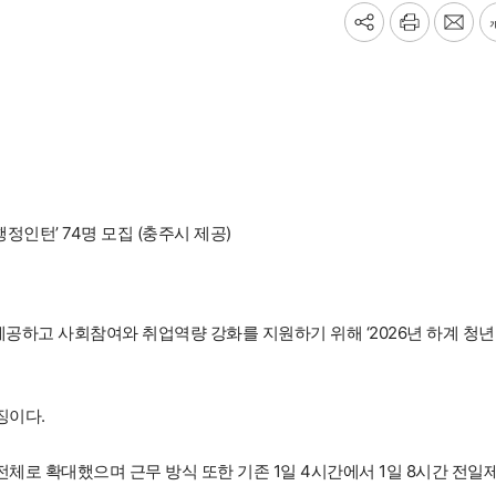
기
프
메
사
린
일
공
트
보
유
내
하
기
기
 행정인턴’ 74명 모집 (충주시 제공)
공하고 사회참여와 취업역량 강화를 지원하기 위해 ‘2026년 하계 청년
징이다.
전체로 확대했으며 근무 방식 또한 기존 1일 4시간에서 1일 8시간 전일