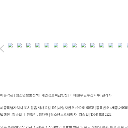
이용약관
|
청소년보호정책
|
개인정보취급방침
|
이메일무단수집거부
|
관리자
세종특별자치시 조치원읍 새내12길 105 | 사업자번호 : 640-04-00238 | 등록번호 : 세종,아00044
발행인 : 강승일 ㅣ 편집인 : 정대영 | 청소년보호책임자 : 강승일 | T. 044-863-2222
모든 콘텐츠(영상,기사, 사진)는 저작권법의 보호를 받은바, 무단 전