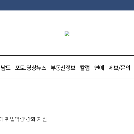
청남도
포토.영상뉴스
부동산정보
칼럼
연예
제보/문의
색과 취업역량 강화 지원