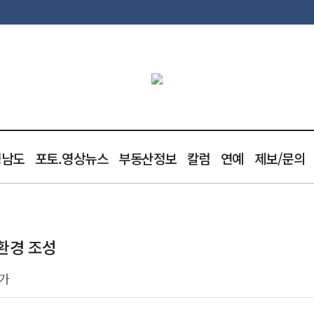
청남도
포토.영상뉴스
부동산정보
칼럼
연예
제보/문의
환경 조성
 가