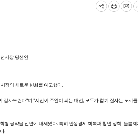
기
프
메
사
린
일
공
트
보
유
내
하
기
기
대전시장 당선인
전시정의 새로운 변화를 예고했다.
이 감사드린다"며 "시민이 주인이 되는 대전, 모두가 함께 잘사는 도시를
착형 공약을 전면에 내세웠다. 특히 민생경제 회복과 청년 정착, 돌봄체
다.