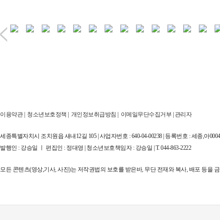
이용약관
|
청소년보호정책
|
개인정보취급방침
|
이메일무단수집거부
|
관리자
세종특별자치시 조치원읍 새내12길 105 | 사업자번호 : 640-04-00238 | 등록번호 : 세종,아00044
발행인 : 강승일 ㅣ 편집인 : 정대영 | 청소년보호책임자 : 강승일 | T. 044-863-2222
모든 콘텐츠(영상,기사, 사진)는 저작권법의 보호를 받은바, 무단 전