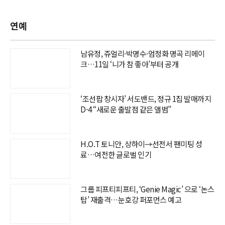
연예
남유정, 쥬얼리·박명수·엄정화 명곡 리메이
크…11일 ‘니가 참 좋아’부터 공개
‘조선팝 창시자’ 서도밴드, 정규 1집 발매까지
D-4 “새로운 출발점 같은 앨범”
H.O.T 토니안, 상하이→선전서 팬미팅 성
료…여전한 글로벌 인기
그룹 피프티피프티, ‘Genie Magic’ 으로 ‘논스
탑’ 재출격…눈호강 퍼포먼스 예고