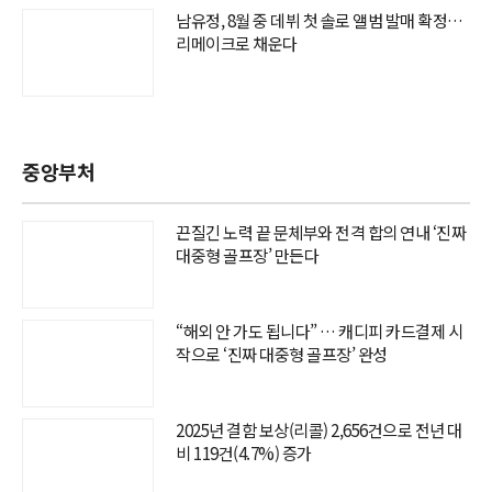
남유정, 8월 중 데뷔 첫 솔로 앨범 발매 확정…
리메이크로 채운다
중앙부처
끈질긴 노력 끝 문체부와 전격 합의 연내 ‘진짜
대중형 골프장’ 만든다
“해외 안 가도 됩니다” … 캐디피 카드결제 시
작으로 ‘진짜 대중형 골프장’ 완성
2025년 결함 보상(리콜) 2,656건으로 전년 대
비 119건(4.7%) 증가