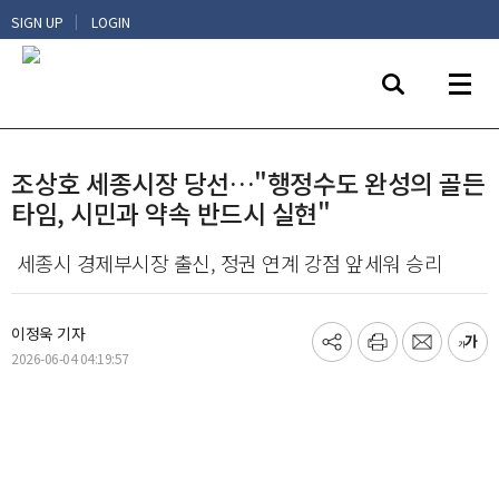
|
SIGN UP
LOGIN
조상호 세종시장 당선…"행정수도 완성의 골든
타임, 시민과 약속 반드시 실현"
세종시 경제부시장 출신, 정권 연계 강점 앞세워 승리
이정욱 기자
기
프
메
글
2026-06-04 04:19:57
사
린
일
씨
공
트
보
키
유
내
우
하
기
기
기