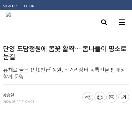
|
SIGN UP
LOGIN
단양 도담정원에 봄꽃 활짝… 봄나들이 명소로
눈길
유채로 물든 1만8천㎡ 정원, 먹거리장터·농특산물 판매장
함께 운영
강승일
기
프
메
글
2026-06-03 21:04:03
사
린
일
씨
공
트
보
키
유
내
우
하
기
기
기