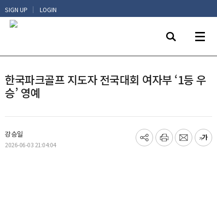
|
SIGN UP
LOGIN
한국파크골프 지도자 전국대회 여자부 ‘1등 우
승’ 영예
강승일
기
프
메
글
2026-06-03 21:04:04
사
린
일
씨
공
트
보
키
유
내
우
하
기
기
기