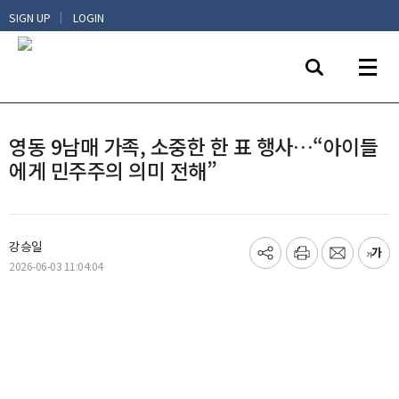
|
SIGN UP
LOGIN
영동 9남매 가족, 소중한 한 표 행사…“아이들
에게 민주주의 의미 전해”
강승일
기
프
메
글
2026-06-03 11:04:04
사
린
일
씨
공
트
보
키
유
내
우
하
기
기
기