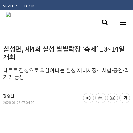
|
SIGN UP
LOGIN
칠성면, 제4회 칠성 별별락장 ‘축제’ 13~14일
개최
레트로 감성으로 되살아나는 칠성 재래시장…체험·공연·먹
거리 풍성
강승일
기
프
메
글
2026-06-03 07:04:50
사
린
일
씨
공
트
보
키
유
내
우
하
기
기
기