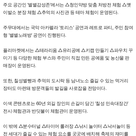
주요 공간인 ‘별별감성존’에서는 △청인약방 맞춤 처방전 체험 △옛
이발소 분장 체험 △추억의 사진관 등 테마 체험이 운영된다.
주무대에서는 국악 아카펠라 ‘토리스’ 공연과 레트로 파티, 주민 참여
형 ‘별별노래방’ 공연이 진행된다.
플리마켓에서는 △테라리움 △유리공예 △키캡 만들기 △파우치 꾸
미기 등 다양한 체험 부스와 주민이 직접 만든 공예품 및 농산물 판
매장이 운영된다.
또한, 칠성별빵과 추억의 도시락 등 남녀노소 즐길 수 있는 먹거리
장터도 마련돼 방문객들의 발길을 사로잡을 전망이다.
이색 콘텐츠로는 60년 외길 장인의 손길이 담긴 ‘칠성 민속대장간’
전시·체험관과 반딧불이 체험관이 운영된다.
이 밖에 △분수터널 △타이어 롤러장 △낚시 놀이터 △낙서놀이 등
전 세대가 즐길 수 있는 체험 요소를 곳곳에 배치해 축제의 재미를