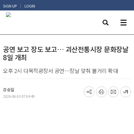
|
SIGN UP
LOGIN
공연 보고 장도 보고… 괴산전통시장 문화장날
8일 개최
오후 2시 다목적광장서 공연…장날 맞춰 볼거리 확대
강승일
기
프
메
글
2026-06-03 07:04:49
사
린
일
씨
공
트
보
키
유
내
우
하
기
기
기