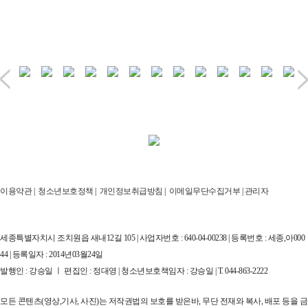
이용약관
|
청소년보호정책
|
개인정보취급방침
|
이메일무단수집거부
|
관리자
세종특별자치시 조치원읍 새내12길 105 | 사업자번호 : 640-04-00238 | 등록번호 : 세종,아000
44 | 등록일자 : 2014년03월24일
발행인 : 강승일 ㅣ 편집인 : 정대영 | 청소년보호책임자 : 강승일 | T. 044-863-2222
모든 콘텐츠(영상,기사, 사진)는 저작권법의 보호를 받은바, 무단 전재와 복사, 배포 등을 금