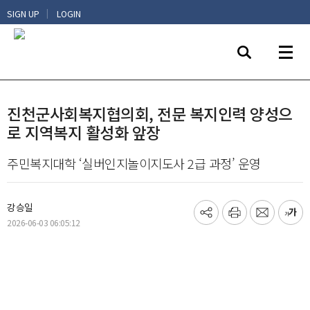
|
SIGN UP
LOGIN
진천군사회복지협의회, 전문 복지인력 양성으
로 지역복지 활성화 앞장
주민복지대학 ‘실버인지놀이지도사 2급 과정’ 운영
강승일
기
프
메
글
2026-06-03 06:05:12
사
린
일
씨
공
트
보
키
유
내
우
하
기
기
기