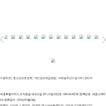
이용약관
|
청소년보호정책
|
개인정보취급방침
|
이메일무단수집거부
|
관리자
세종특별자치시 조치원읍 새내12길 105 | 사업자번호 : 640-04-00238 | 등록번호 : 세종,아000
44 | 등록일자 : 2014년03월24일
발행인 : 강승일 ㅣ 편집인 : 정대영 | 청소년보호책임자 : 강승일 | T. 044-863-2222