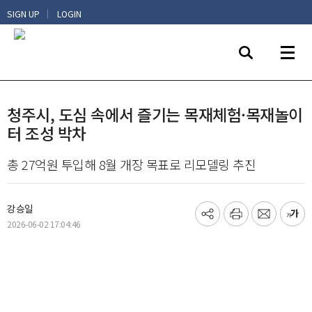
|
SIGN UP
LOGIN
청주시, 도심 속에서 즐기는 목재체험·목재놀이
터 조성 박차
총 27억원 투입해 8월 개장 목표로 리모델링 추진
강승일
기
프
메
글
2026-06-02 17:04:46
사
린
일
씨
공
트
보
키
유
내
우
하
기
기
기