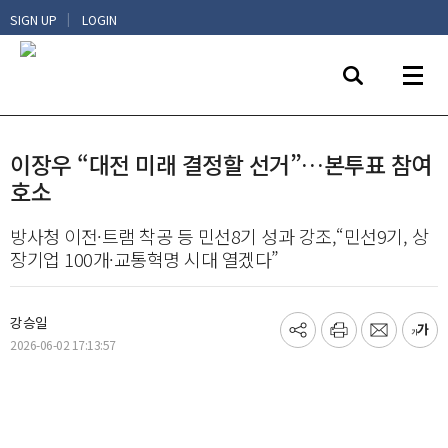
|
SIGN UP
LOGIN
이장우 “대전 미래 결정할 선거”…본투표 참여
호소
방사청 이전·트램 착공 등 민선8기 성과 강조,“민선9기, 상
장기업 100개·교통혁명 시대 열겠다”
강승일
기
프
메
글
2026-06-02 17:13:57
사
린
일
씨
공
트
보
키
유
내
우
하
기
기
기