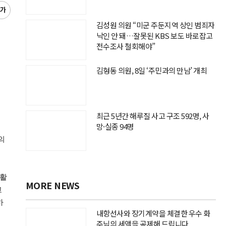
글
씨
김성원 의원 “미군 주둔지역 상인 범죄자
키
낙인 안 돼…잘못된 KBS 보도 바로잡고
우
전수조사 철회해야”
기
김형동 의원, 8일 ‘주민과의 만남’ 개최
최근 5년간 해루질 사고 구조 592명, 사
망·실종 94명
의
 활
MORE NEWS
고
하
내항선사와 장기계약을 체결한 우수 화
주님의 세액을 공제해 드립니다