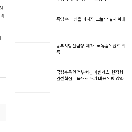
한
관의
폭염 속 태양을 피하자, 그늘막 설치 확대
의
동부지방산림청, 제2기 국유림위원회 위
촉
국립수목원 정부혁신 어벤져스, 현장형
안전혁신 교육으로 위기 대응 역량 강화