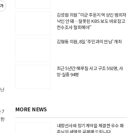
글
씨
김성원 의원 “미군 주둔지역 상인 범죄자
키
낙인 안 돼…잘못된 KBS 보도 바로잡고
우
전수조사 철회해야”
기
김형동 의원, 8일 ‘주민과의 만남’ 개최
최근 5년간 해루질 사고 구조 592명, 사
망·실종 94명
지난
MORE NEWS
 7
제한
내항선사와 장기계약을 체결한 우수 화
주님의 세액을 공제해 드립니다