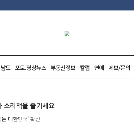
청남도
포토.영상뉴스
부동산정보
칼럼
연예
제보/문의
과 소리책을 즐기세요
 읽는 대한민국’ 확산