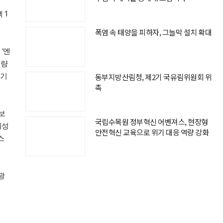
 1
폭염 속 태양을 피하자, 그늘막 설치 확대
‘엔
용량
 기
동부지방산림청, 제2기 국유림위원회 위
촉
보
국립수목원 정부혁신 어벤져스, 현장형
의성
안전혁신 교육으로 위기 대응 역량 강화
스
광