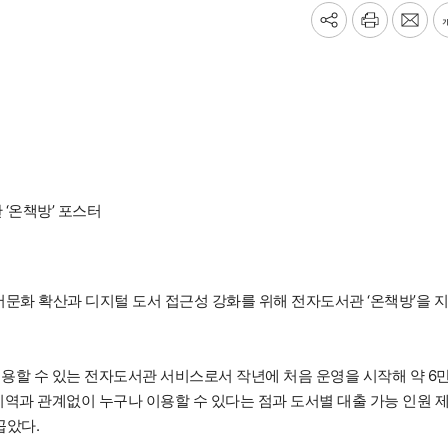
기
프
메
사
린
일
공
트
보
유
내
하
기
기
‘온책방’ 포스터
화 확산과 디지털 도서 접근성 강화를 위해 전자도서관 ‘온책방’을 
용할 수 있는 전자도서관 서비스로서 작년에 처음 운영을 시작해 약 6만
지역과 관계없이 누구나 이용할 수 있다는 점과 도서별 대출 가능 인원 
꼽았다.